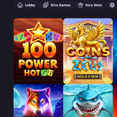
Lobby
Dice Games
Dice Slots