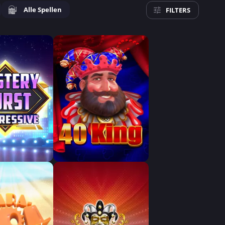
Alle Spellen
FILTERS