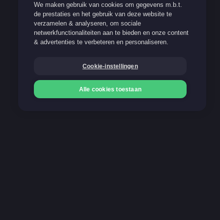
We maken gebruik van cookies om gegevens m.b.t.
de prestaties en het gebruik van deze website te
verzamelen & analyseren, om sociale
netwerkfunctionaliteiten aan te bieden en onze content
& advertenties te verbeteren en personaliseren.
Cookie-instellingen
Alle cookies toestaan