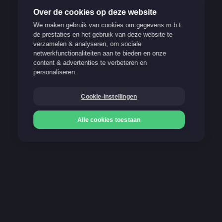
Over de cookies op deze website
We maken gebruik van cookies om gegevens m.b.t.
de prestaties en het gebruik van deze website te
verzamelen & analyseren, om sociale
Verantwoord spelen
netwerkfunctionaliteiten aan te bieden en onze
content & advertenties te verbeteren en
Support
personaliseren.
FAQ
Cookie-instellingen
Blog
Alle cookies toestaan
Onze betaalmethoden
Storten
Storten
Gokken kan verslavend zijn. Stop op tijd!
21+
Meer info op www.stopoptijd.be
100% Belgische and legale website