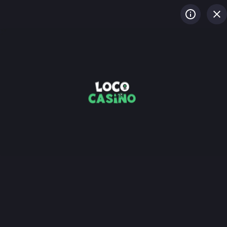
LOG IN
REGISTREREN