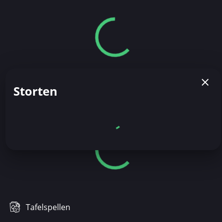
Storten
Jackpots
Tafelspellen