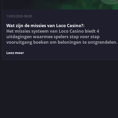
13/05/2026 08:00
Wat zijn de missies van Loco Casino?
:
Het missies systeem van Loco Casino biedt 4
uitdagingen waarmee spelers stap voor stap
vooruitgang boeken om beloningen te ontgrendelen.
Lees meer