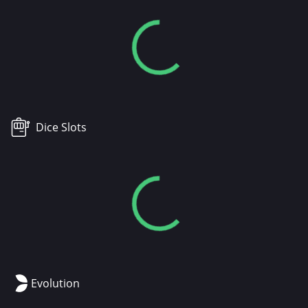
Dice Slots
Evolution