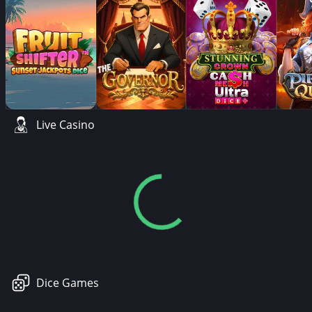
Live Casino
Dice Games