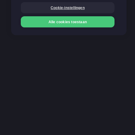
Cookie-instellingen
Alle cookies toestaan
Dice games on Loco Casino, the
best online casino in Belgium
Are you a master strategist who loves making decisions? Then we