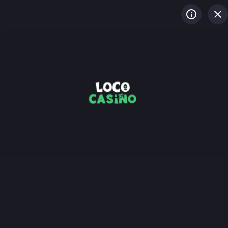
LOG IN
REGISTREREN
Ontdek Cosmigon van Air Dice:
Innovatieve dice game
Bent u de klassieke casinospellen beu? Dan is Cosmigon misschien
precies wat u zoekt. Ontwikkeld door
Air Dice
, brengt dit innovatieve
dobbelspel
een frisse wind voor casinospelers in België.
Met vier roosters en een unieke spelmechaniek, onderscheidt
Cosmigon zich van traditionele gokkasten. Beschikbaar op het
Monster Casino-platform, vormt het een perfecte aanvulling op een
gevarieerd spelaanbod, waaronder
First Person Blackjack
en
Fiery
Slots Dice
.
Of u nu een liefhebber bent van Belgische casinospellen of graag
online speelt in België, deze futuristische game wacht op u voor een
nieuwe en unieke speelervaring.