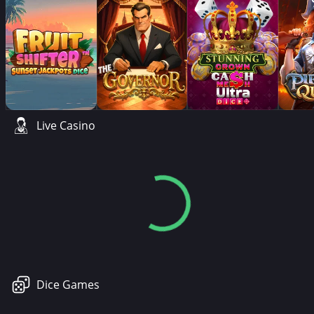
Live Casino
Dice Games