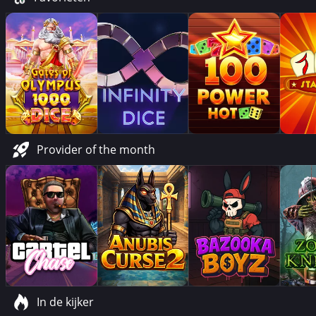
Provider of the month
In de kijker