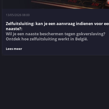
13/05/2026 08:00
Zelfuitsluiting: kan je een aanvraag indienen voor ee
naaste?
:
Wil je een naaste beschermen tegen gokverslaving?
Ontdek hoe zelfuitsluiting werkt in België.
Lees meer