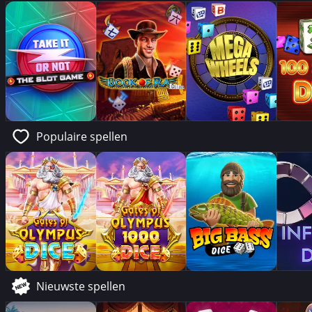
Populaire spellen
Nieuwste spellen