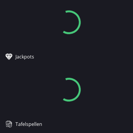
Jackpots
Tafelspellen