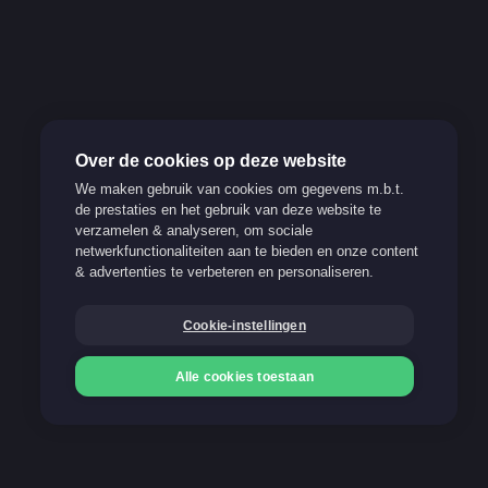
Over de cookies op deze website
We maken gebruik van cookies om gegevens m.b.t.
de prestaties en het gebruik van deze website te
verzamelen & analyseren, om sociale
netwerkfunctionaliteiten aan te bieden en onze content
& advertenties te verbeteren en personaliseren.
Cookie-instellingen
Alle cookies toestaan