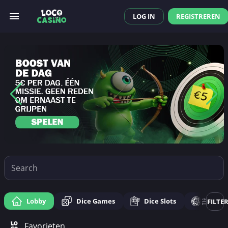
LOG IN
REGISTREREN
5€
per
dag.
Één
missie.
Geen
reden
om
ernaast
te
grijpen
op
Loco
Lobby
Dice Games
Dice Slots
Roulet
FILTE
Casino.
Favorieten