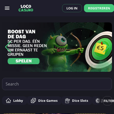
LOG IN
REGISTREREN
5€
per
dag.
Één
missie.
Geen
reden
om
ernaast
te
grijpen
op
Loco
Lobby
Dice Games
Dice Slots
Roulet
FILTE
Casino.