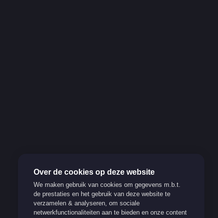
Over de cookies op deze website
We maken gebruik van cookies om gegevens m.b.t.
de prestaties en het gebruik van deze website te
verzamelen & analyseren, om sociale
netwerkfunctionaliteiten aan te bieden en onze content