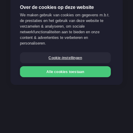
Over de cookies op deze website
We maken gebruik van cookies om gegevens m.b.t.
de prestaties en het gebruik van deze website te
verzamelen & analyseren, om sociale
Verantwoord spelen
netwerkfunctionaliteiten aan te bieden en onze
content & advertenties te verbeteren en
Support
personaliseren.
FAQ
Cookie-instellingen
Blog
Alle cookies toestaan
Onze betaalmethoden
Storten
Storten
Gokken kan verslavend zijn. Stop op tijd!
21+
Meer info op www.stopoptijd.be
100% Belgische and legale website