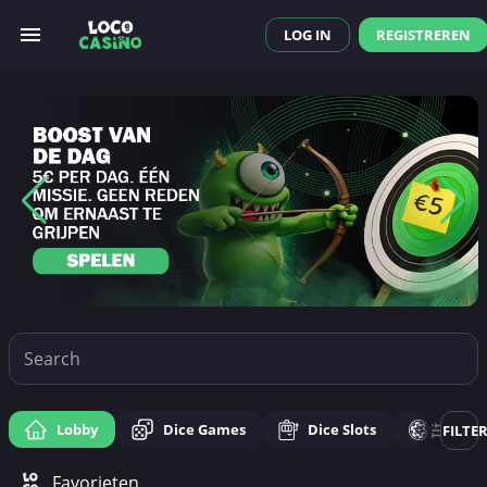
LOG IN
REGISTREREN
5€
per
dag.
Één
missie.
Geen
reden
om
ernaast
te
grijpen
op
Loco
Lobby
Dice Games
Dice Slots
Roulet
FILTE
Casino.
Favorieten