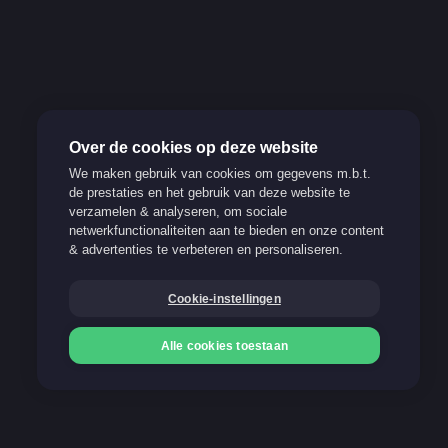
Over de cookies op deze website
We maken gebruik van cookies om gegevens m.b.t.
de prestaties en het gebruik van deze website te
verzamelen & analyseren, om sociale
netwerkfunctionaliteiten aan te bieden en onze content
& advertenties te verbeteren en personaliseren.
Cookie-instellingen
Alle cookies toestaan