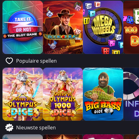
Populaire spellen
Nieuwste spellen