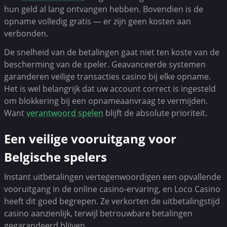
hun geld al lang ontvangen hebben. Bovendien is de
opname volledig gratis — er zijn geen kosten aan
verbonden.
De snelheid van de betalingen gaat niet ten koste van de
bescherming van de speler. Geavanceerde systemen
garanderen veilige transacties casino bij elke opname.
Het is wel belangrijk dat uw account correct is ingesteld
om blokkering bij een opnameaanvraag te vermijden.
Want
verantwoord spelen
blijft de absolute prioriteit.
Een veilige vooruitgang voor
Belgische spelers
Instant uitbetalingen vertegenwoordigen een opvallende
vooruitgang in de online casino-ervaring, en Loco Casino
heeft dit goed begrepen. Ze verkorten de uitbetalingstijd
casino aanzienlijk, terwijl betrouwbare betalingen
gegarandeerd blijven.