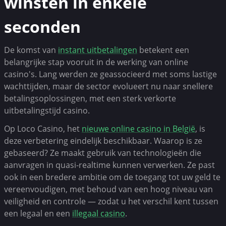
winsten in enkele
seconden
De komst van
instant uitbetalingen
betekent een
belangrijke stap vooruit in de werking van online
casino's. Lang werden ze geassocieerd met soms lastige
wachttijden, maar de sector evolueert nu naar snellere
betalingsoplossingen, met een sterk verkorte
uitbetalingstijd casino.
Op Loco Casino, het
nieuwe online casino in België
, is
deze verbetering eindelijk beschikbaar. Waarop is ze
gebaseerd? Ze maakt gebruik van technologieën die
aanvragen in quasi-realtime kunnen verwerken. Ze past
ook in een bredere ambitie om de toegang tot uw geld te
vereenvoudigen, met behoud van een hoog niveau van
veiligheid en controle — zodat u het verschil kent tussen
een legaal en een
illegaal casino
.