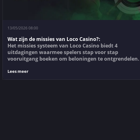
13/05/2026 08:00
Wat zijn de missies van Loco Casino?
:
Het missies systeem van Loco Casino biedt 4
uitdagingen waarmee spelers stap voor stap
vooruitgang boeken om beloningen te ontgrendelen.
Lees meer