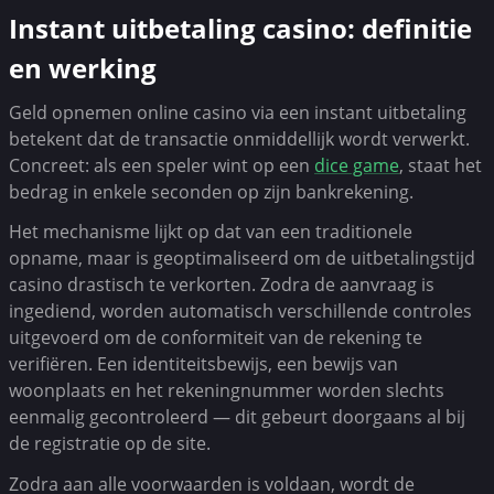
Instant uitbetaling casino: definitie
en werking
Geld opnemen online casino via een instant uitbetaling
betekent dat de transactie onmiddellijk wordt verwerkt.
Concreet: als een speler wint op een
dice game
, staat het
bedrag in enkele seconden op zijn bankrekening.
Het mechanisme lijkt op dat van een traditionele
opname, maar is geoptimaliseerd om de uitbetalingstijd
casino drastisch te verkorten. Zodra de aanvraag is
ingediend, worden automatisch verschillende controles
uitgevoerd om de conformiteit van de rekening te
verifiëren. Een identiteitsbewijs, een bewijs van
woonplaats en het rekeningnummer worden slechts
eenmalig gecontroleerd — dit gebeurt doorgaans al bij
de registratie op de site.
Zodra aan alle voorwaarden is voldaan, wordt de