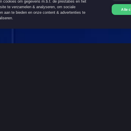
 cookies om gegevens m.b.t. de prestaties en het
site te verzamelen & analyseren, om sociale
Alle 
ten aan te bieden en onze content & advertenties te
liseren.
 game van Air Dice
eest vernieuwende aanbieders op de markt. Het spel onderscheidt zich door 
meeslepende sfeer creëren.
ke bonusstructuur richt Pure Deluxe zich op zowel occasionele spelers als va
eurt krijgt de speler een kolom van drie willekeurige dobbelstenen die hij in 
plaatsen. Er zijn minimaal 100 punten nodig om een uitbetaling te activeren.
gvuldiger oploopt. Scoren in alle vier de roosters tegelijk brengt die vermen