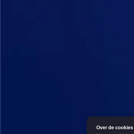
Over de cookies