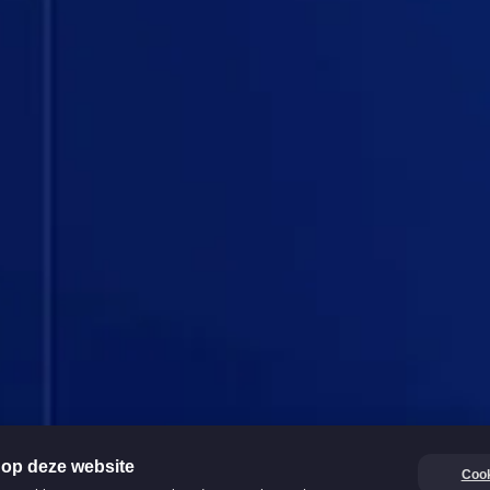
 op deze website
Cook