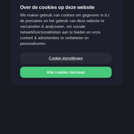
Over de cookies op deze website
We maken gebruik van cookies om gegevens m.b.t.
de prestaties en het gebruik van deze website te
verzamelen & analyseren, om sociale
Verantwoord spelen
netwerkfunctionaliteiten aan te bieden en onze
content & advertenties te verbeteren en
Support
personaliseren.
FAQ
Cookie-instellingen
Blog
Alle cookies toestaan
Onze betaalmethoden
Storten
Storten
Gokken kan verslavend zijn. Stop op tijd!
21+
Meer info op www.stopoptijd.be
100% Belgische and legale website