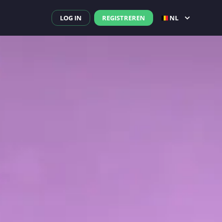
LOG IN
REGISTREREN
NL