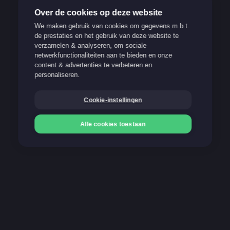
Over de cookies op deze website
We maken gebruik van cookies om gegevens m.b.t.
de prestaties en het gebruik van deze website te
verzamelen & analyseren, om sociale
Verantwoord spelen
netwerkfunctionaliteiten aan te bieden en onze
content & advertenties te verbeteren en
Support
personaliseren.
FAQ
Cookie-instellingen
Blog
Alle cookies toestaan
Onze betaalmethoden
Storten
Storten
Gokken kan verslavend zijn. Stop op tijd!
21+
Meer info op www.stopoptijd.be
100% Belgische and legale website