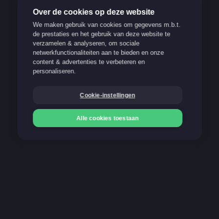
Over de cookies op deze website
We maken gebruik van cookies om gegevens m.b.t.
de prestaties en het gebruik van deze website te
verzamelen & analyseren, om sociale
Verantwoord spelen
netwerkfunctionaliteiten aan te bieden en onze
content & advertenties te verbeteren en
Support
personaliseren.
FAQ
Cookie-instellingen
Blog
Alle cookies toestaan
Onze betaalmethoden
Storten
Storten
Gokken kan verslavend zijn. Stop op tijd!
21+
Meer info op www.stopoptijd.be
100% Belgische and legale website