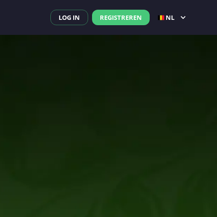
LOG IN
REGISTREREN
NL