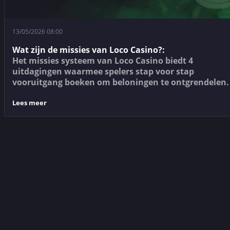
13/05/2026 08:00
Wat zijn de missies van Loco Casino?
:
Het missies systeem van Loco Casino biedt 4
uitdagingen waarmee spelers stap voor stap
vooruitgang boeken om beloningen te ontgrendelen.
Lees meer