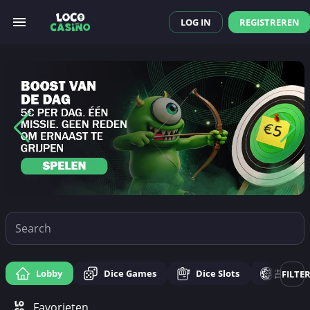
LOG IN
REGISTREREN
5€
per
dag.
Één
missie.
Geen
reden
om
ernaast
te
grijpen
op
Loco
Lobby
Dice Games
Dice Slots
Roulet
FILTE
Casino.
Favorieten