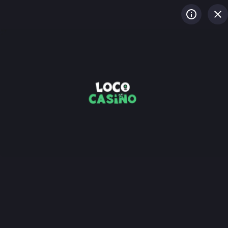
LOG IN
REGISTREREN
Big Bass Dice: Ontdek de vis- en
winstwereld van de dice slot
van Pragmatic Play
Ga op een verfrissend avontuur met Big Bass Dice, de nieuwste dice
slot van
Pragmatic Play
. Tussen kristalhelder water en verborgen
schatten beleef je een spelervaring waarbij elke worp je dag kan
veranderen.
Stap aan boord bij Loco Casino, het toonaangevende online casino
van België, en laat je meevoeren door de spanning van een grote
vangst. Met zijn dynamische gameplay en meeslepende sfeer biedt
deze nieuwe release onvergetelijke momenten voor alle liefhebbers
van spanning. Klaar om je lijn uit te werpen?
Hoe speel je Big Bass Dice?