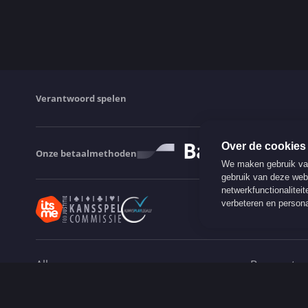
Verantwoord spelen
Over de cookies
Storten
Onze betaalmethoden
We maken gebruik van
gebruik van deze web
netwerkfunctionalitei
verbeteren en persona
All games
Baccarat
Dice games
Dice slots