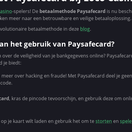
asino
-spelers! De
betaalmethode Paysafecard
is nu besch
ken meer naar een betrouwbare en veilige betaaloplossing.
evolutionaire betaalmethode in deze
blog
.
van het gebruik van Paysafecard?
 over de veiligheid van je bankgegevens online? Paysafecard
 je biedt:
meer over hacking en fraude! Met Paysafecard deel je geen
ncode.
card
, kras de pincode tevoorschijn, en gebruik deze om onl
 op je kaart wilt laden en gebruik het om te
storten
en
spele