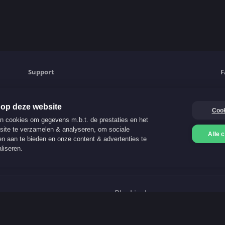
Support
F
 op deze website
Cook
 cookies om gegevens m.b.t. de prestaties en het
site te verzamelen & analyseren, om sociale
Alle 
ten aan te bieden en onze content & advertenties te
Gokken kan verslavend zijn. Stop op tijd!
liseren.
21+
Meer info op www.stopoptijd.be
Blackjack
Jackpots