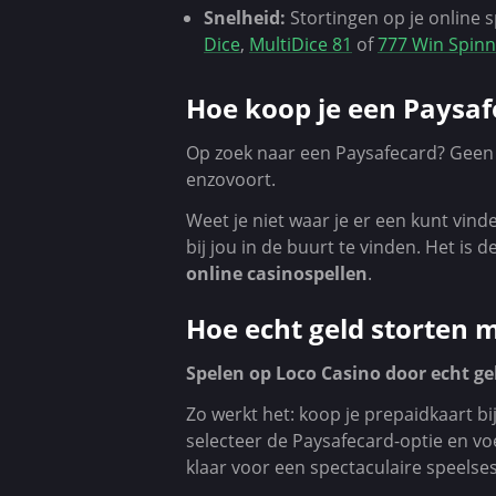
Snelheid:
Stortingen op je online 
Dice
,
MultiDice 81
of
777 Win Spinn
Hoe koop je een Paysaf
Op zoek naar een Paysafecard? Geen z
enzovoort.
Weet je niet waar je er een kunt vin
bij jou in de buurt te vinden. Het i
online casinospellen
.
Hoe echt geld storten 
Spelen op Loco Casino door echt ge
Zo werkt het: koop je prepaidkaart bij
selecteer de Paysafecard-optie en voe
klaar voor een spectaculaire speelse