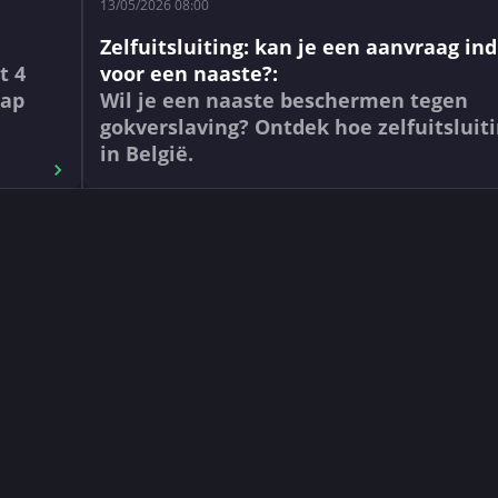
13/05/2026 08:00
Zelfuitsluiting: kan je een aanvraag in
t 4
voor een naaste?
:
tap
Wil je een naaste beschermen tegen
gokverslaving? Ontdek hoe zelfuitsluit
in België.
Lees meer