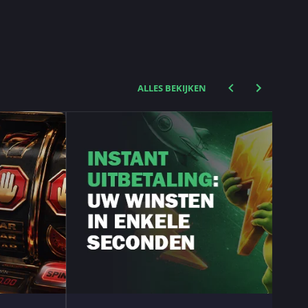
ALLES BEKIJKEN
left
right