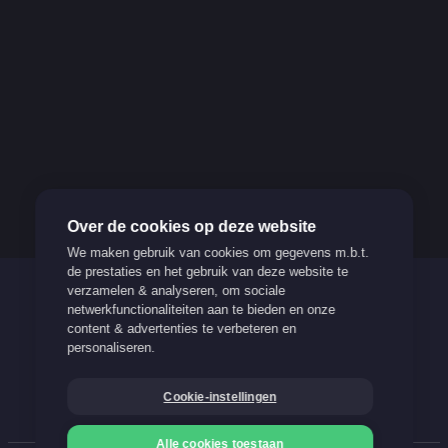
Over de cookies op deze website
We maken gebruik van cookies om gegevens m.b.t.
de prestaties en het gebruik van deze website te
verzamelen & analyseren, om sociale
Verantwoord spelen
netwerkfunctionaliteiten aan te bieden en onze
content & advertenties te verbeteren en
Support
personaliseren.
FAQ
Cookie-instellingen
Blog
Alle cookies toestaan