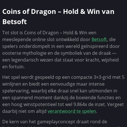
Coins of Dragon – Hold & Win van
Betsoft
Tot slot is Coins of Dragon – Hold & Win een
meeslepende online slot ontwikkeld door
Betsoft
, die
spelers onderdompelt in een wereld geïnspireerd door
oosterse mythologie en de symboliek van de draak —
een legendarisch wezen dat staat voor kracht, wijsheid
en fortuin.
Het spel wordt gespeeld op een compacte 3×3-grid met 5
winlijnen en biedt een eenvoudige maar intense
spelervaring, waarbij elke draai snel kan uitmonden in
een spannend moment dankzij de boeiende functies en
een hoog winstpotentieel tot wel 9.864x de inzet. Vergeet
daarbij niet om altijd
verantwoord te spelen
.
De kern van het gameplayconcept draait rond de