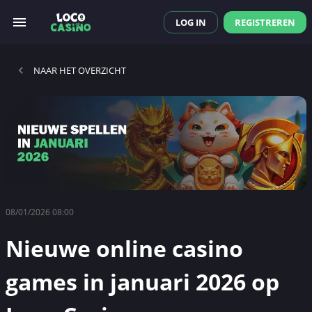
LOG IN
REGISTREREN
NAAR HET OVERZICHT
08/01/2026 08:00
Nieuwe online casino
games in januari 2026 op