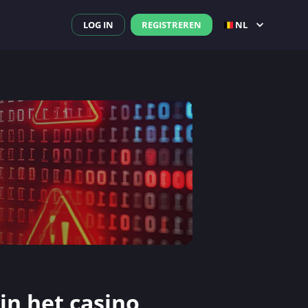
LOG IN
REGISTREREN
NL
in het casino