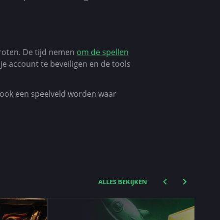
groten. De tijd nemen
om de spellen
je account te beveiligen en de tools
et ook een speelveld worden waar
ALLES BEKIJKEN
left
right