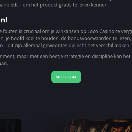
anbiedt – om het product gratis te leren kennen.
en!
le fouten is cruciaal om je winkansen op Loco Casino te ver
en, je hoofd koel te houden, de bonusvoorwaarden te lezen, 
 – dit zijn allemaal gewoontes die echt het verschil maken.
tainment, maar met een beetje strategie en discipline kan h
aan.
SPEEL SLIM