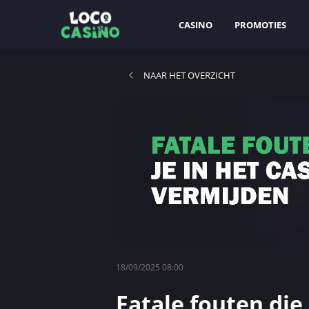
CASINO
PROMOTIES
NAAR HET OVERZICHT
18/09/2025 08:00
Fatale fouten die