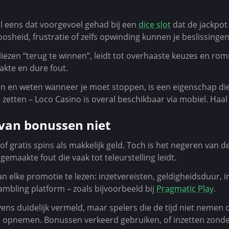
 al eens dat voorgevoel gehad bij een
dice slot
dat de jackpot
boosheid, frustratie of zelfs opwinding kunnen je beslissinge
liezen “terug te winnen”, leidt tot overhaaste keuzes en rom
kte en dure fout.
 en weten wanneer je moet stoppen, is een eigenschap die a
zetten – Loco Casino is overal beschikbaar via mobiel. Haa
van bonussen niet
f gratis spins als makkelijk geld. Toch is het negeren van 
emaakte fout die vaak tot teleurstelling leidt.
n elke promotie te lezen: inzetvereisten, geldigheidsduur,
mbling platform – zoals bijvoorbeeld bij
Pragmatic Play
.
ns duidelijk vermeld, maar spelers die de tijd niet nemen o
en opnemen. Bonussen verkeerd gebruiken, of inzetten zonde