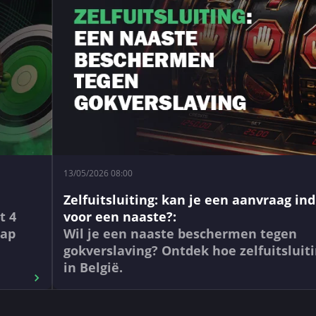
13/05/2026 08:00
Zelfuitsluiting: kan je een aanvraag in
t 4
voor een naaste?
:
tap
Wil je een naaste beschermen tegen
gokverslaving? Ontdek hoe zelfuitsluit
in België.
Lees meer