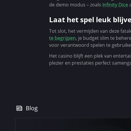
de demo modus – zoals
Infinity Dice
a
Laat het spel leuk blijv
Tot slot, het vermijden van deze fata
te begrijpen
, je budget slim te beher
voor verantwoord spelen te gebruiken
Het casino blijft een plek van enter
plezier en prestaties perfect sameng
Blog