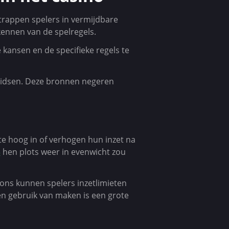
 trappen spelers in vermijdbare
kennen van de spelregels.
 kansen en de specifieke regels te
 gidsen. Deze bronnen negeren
 te hoog in of verhogen hun inzet na
3
hen plots weer in evenwicht zou
j ons kunnen spelers inzetlimieten
een gebruik van maken is een grote