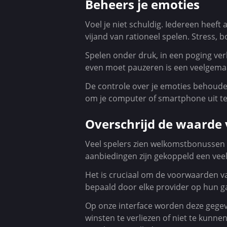
Beheers je emoties
Voel je niet schuldig. Iedereen heeft
vijand van rationeel spelen. Stress, 
Spelen onder druk, in een poging ver
even moet pauzeren is een veelgemaa
De controle over je emoties behouden
om je computer of smartphone uit te 
Overschrijd de waarde 
Veel spelers zien welkomstbonussen o
aanbiedingen zijn gekoppeld een veelg
Het is cruciaal om de voorwaarden va
bepaald door elke provider op hun ga
Op onze interface worden deze gegeve
winsten te verliezen of niet te kunn