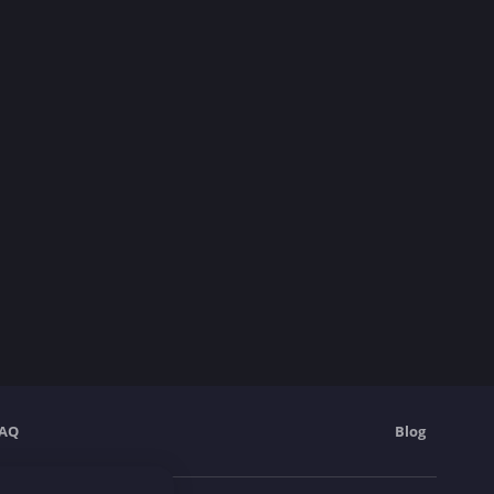
AQ
Blog