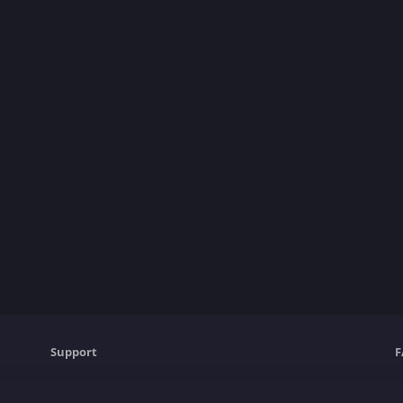
Support
F