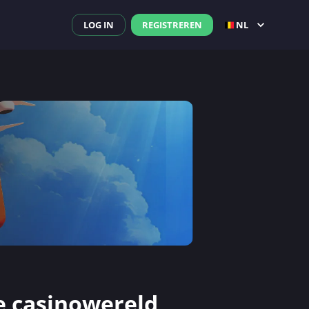
LOG IN
REGISTREREN
NL
e casinowereld