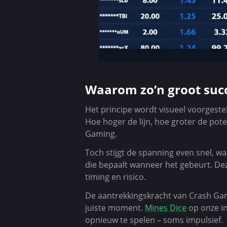
Waarom zo’n groot suc
Het principe wordt visueel voorgesteld 
Hoe hoger de lijn, hoe groter de pote
Gaming.
Toch stijgt de spanning even snel, wa
die bepaalt wanneer het gebeurt. Dez
timing en risico.
De aantrekkingskracht van Crash Games
juiste moment.
Mines Dice
op onze in
opnieuw te spelen – soms impulsief.