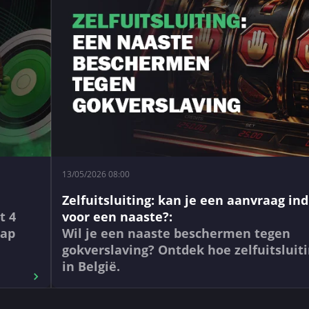
13/05/2026 08:00
Zelfuitsluiting: kan je een aanvraag in
t 4
voor een naaste?
:
tap
Wil je een naaste beschermen tegen
gokverslaving? Ontdek hoe zelfuitsluit
in België.
Lees meer