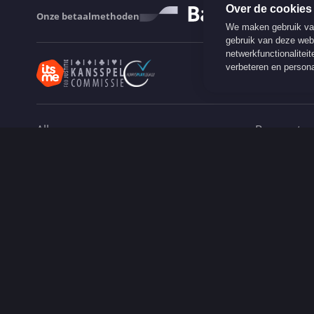
Over de cookies
Storten
Onze betaalmethoden
We maken gebruik van
gebruik van deze web
netwerkfunctionalitei
verbeteren en persona
All games
Baccarat
Dice games
Dice slots
Roulette
Table gam
LocoCasino heeft een vergunning van de Belgische Kansspelcommissie