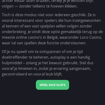
achter elkaar laten draaien, terwijl je je winsten blijft
volgen — zonder telkens te hoeven klikken.
Toch is deze modus niet voor iedereen geschikt. Ze is
vooral interessant voor spelers die hun inzetgewoonten
al kennen of een vast spelplan willen volgen zonder
onderbreking. Je vindt deze optie gemakkelijk terug op de
meeste online casino’s in België, waaronder Loco Casino,
waar tal van spellen deze functie ondersteunen.
Of je nu speelt om te ontspannen of om je tijd
doeltreffender te beheren, autoplay is een handig
hulpmiddel – zolang je het bewust gebruikt. Stel dus
vooraf je limieten in, zodat je ervaring aangenaam,
gecontroleerd en vooral leuk blijft.
SPEEL DICE SLOTS