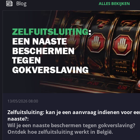
Blog
ALLES BEKIJKEN
13/05/2026 08:00
Zelfuitsluiting: kan je een aanvraag indienen voor ee
naaste?
:
Wil je een naaste beschermen tegen gokverslaving?
Ontdek hoe zelfuitsluiting werkt in België.