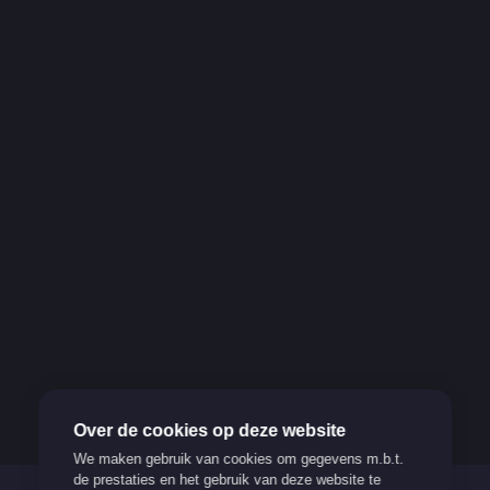
Over de cookies op deze website
We maken gebruik van cookies om gegevens m.b.t.
de prestaties en het gebruik van deze website te