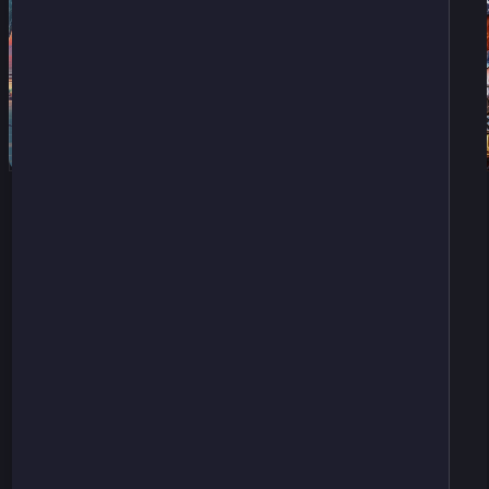
En direct
Dice Games