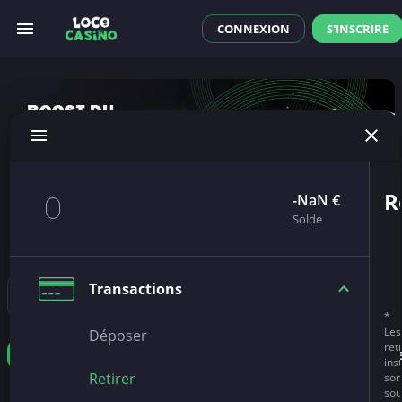
CONNEXION
S'INSCRIRE
5€
par
jour.
Une
mission.
Zéro
R
-NaN €
raison
Solde
de
passer
à
Transactions
côté
*
sur
Les
Déposer
Loco
ret
Accueil
Dice Games
Dice Slots
Roul
FILTR
ins
Casino.
Retirer
son
so
Les favoris