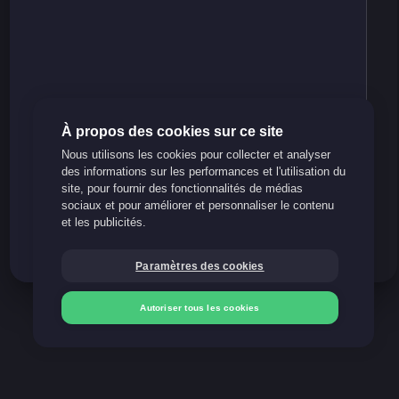
À propos des cookies sur ce site
Nous utilisons les cookies pour collecter et analyser
des informations sur les performances et l'utilisation du
site, pour fournir des fonctionnalités de médias
sociaux et pour améliorer et personnaliser le contenu
et les publicités.
Paramètres des cookies
Autoriser tous les cookies