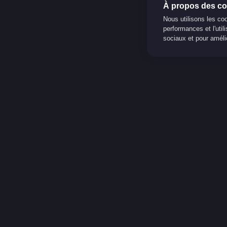
À propos des coo
Nous utilisons les coo
performances et l'util
sociaux et pour amélio