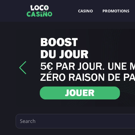
CASINO
PROMOTIONS
5€
par
jour.
Une
mission.
Zéro
raison
de
passer
à
côté
sur
Loco
Casino.