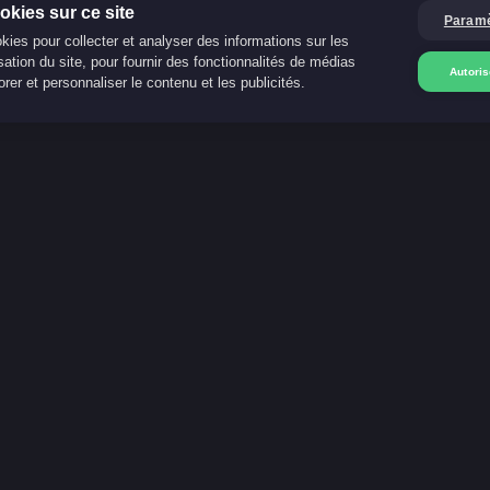
kies sur ce site
Paramè
kies pour collecter et analyser des informations sur les
isation du site, pour fournir des fonctionnalités de médias
Autoris
rer et personnaliser le contenu et les publicités.