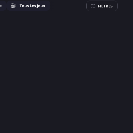
e
Tous Les Jeux
FILTRES