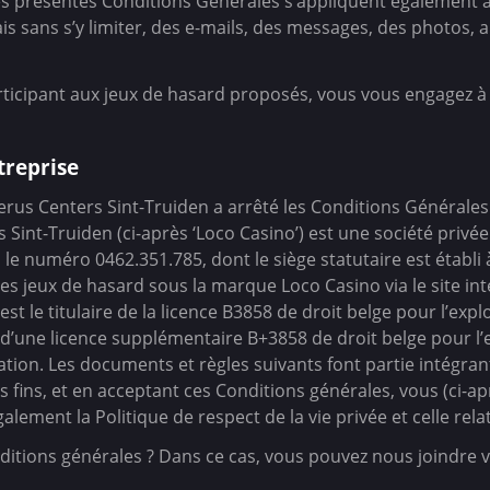
Les présentes Conditions Générales s’appliquent également 
is sans s’y limiter, des e-mails, des messages, des photos, ai
articipant aux jeux de hasard proposés, vous vous engagez à
treprise
 Lerus Centers Sint-Truiden a arrêté les Conditions Générales
 Sint-Truiden (ci-après ‘Loco Casino’) est une société privé
le numéro 0462.351.785, dont le siège statutaire est établi
es jeux de hasard sous la marque Loco Casino via le site inte
est le titulaire de la licence B3858 de droit belge pour l’exp
 d’une licence supplémentaire B+3858 de droit belge pour l’e
ormation. Les documents et règles suivants font partie intégr
s fins, et en acceptant ces Conditions générales, vous (ci-a
ement la Politique de respect de la vie privée et celle rela
itions générales ? Dans ce cas, vous pouvez nous joindre v