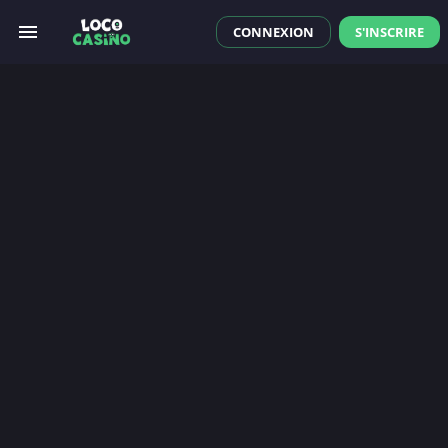
CONNEXION
S'INSCRIRE