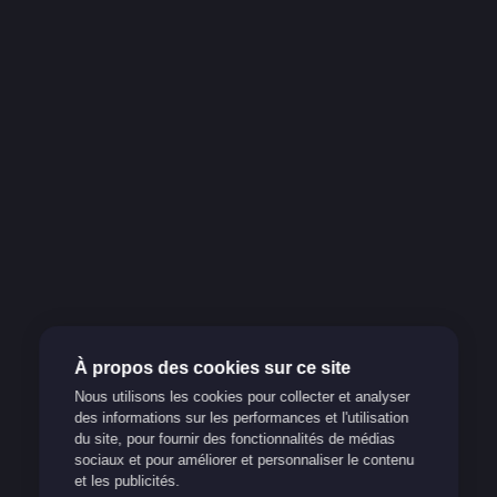
À propos des cookies sur ce site
Nous utilisons les cookies pour collecter et analyser
des informations sur les performances et l'utilisation
du site, pour fournir des fonctionnalités de médias
sociaux et pour améliorer et personnaliser le contenu
et les publicités.