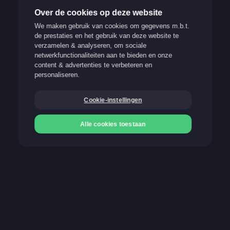
Over de cookies op deze website
We maken gebruik van cookies om gegevens m.b.t.
de prestaties en het gebruik van deze website te
verzamelen & analyseren, om sociale
Verantwoord spelen
netwerkfunctionaliteiten aan te bieden en onze
content & advertenties te verbeteren en
Support
personaliseren.
FAQ
Cookie-instellingen
Blog
Alle cookies toestaan
Onze betaalmethoden
Storten
Storten
Gokken kan verslavend zijn. Stop op tijd!
21+
Meer info op www.stopoptijd.be
100% Belgische and legale website