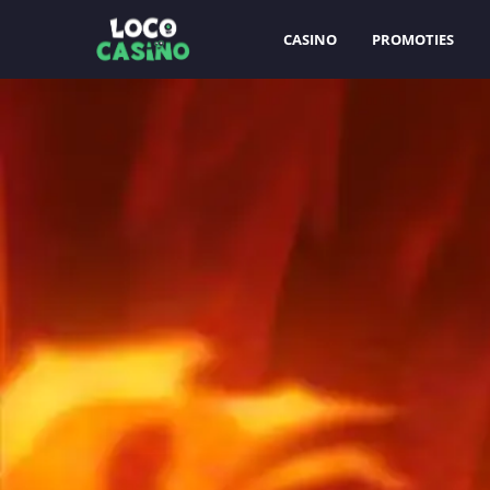
CASINO
PROMOTIES