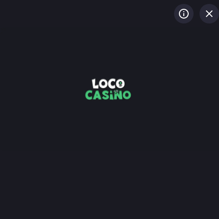
LOG IN
REGISTREREN