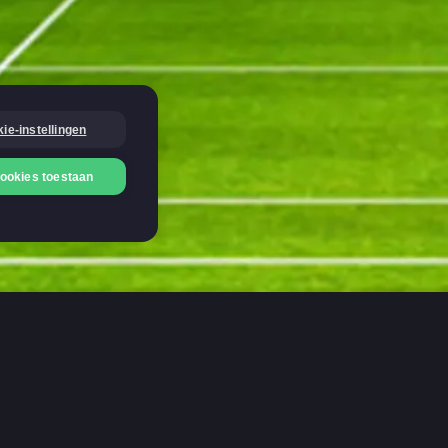
ie-instellingen
cookies toestaan
AQ
Blog
Storten