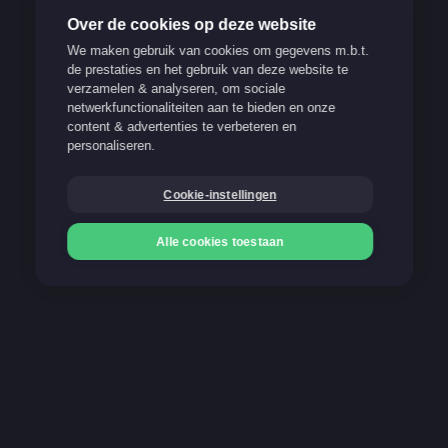
Over de cookies op deze website
We maken gebruik van cookies om gegevens m.b.t.
de prestaties en het gebruik van deze website te
verzamelen & analyseren, om sociale
Verantwoord spelen
netwerkfunctionaliteiten aan te bieden en onze
content & advertenties te verbeteren en
Support
personaliseren.
FAQ
Cookie-instellingen
Blog
Alle cookies toestaan
Onze betaalmethoden
Storten
Storten
Gokken kan verslavend zijn. Stop op tijd!
21+
Meer info op www.stopoptijd.be
100% Belgische and legale website