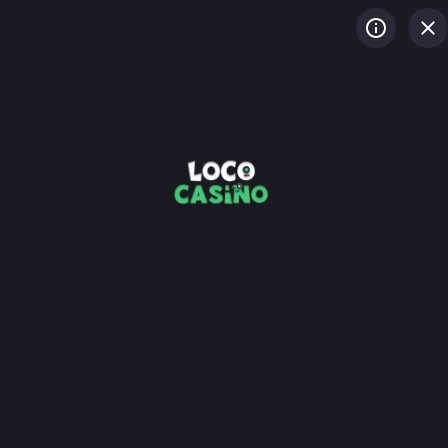
LOG IN
REGISTREREN
The Dog House Dice Show van
Pragmatic Play: Ontdek de
hondenwereld op de dice slot bij
Loco Casino
Een
dice game
om van te smullen bij
Loco Casino
! The Dog House Dice
Show neemt je mee naar een hondenwereld waar CASH geldprijzen in
overvloed zijn. Deze creatie van
Pragmatic Play
combineert de
esthetiek van het originele spel met een innovatieve
dobbelsteenmechaniek, wat garant staat voor urenlang vermaak. De
jackpots zijn binnen pootbereik, dus waar wacht je nog op!
Hoe speel je The Dog House Dice Show
van Pragmatic Play?