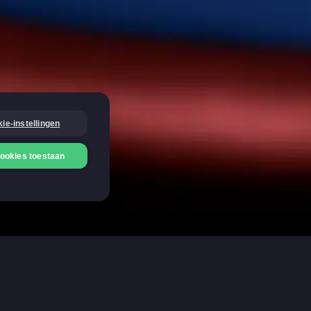
ie-instellingen
cookies toestaan
AQ
Blog