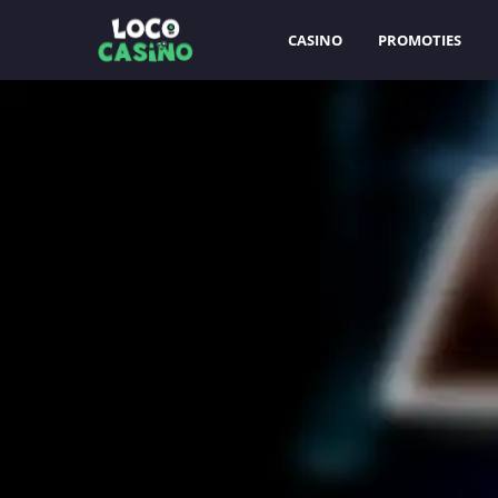
CASINO
PROMOTIES