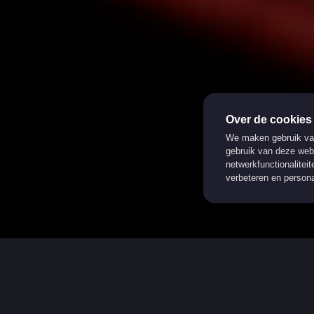
Over de cookies
We maken gebruik van
gebruik van deze web
netwerkfunctionalitei
verbeteren en persona
Verantwoord spelen