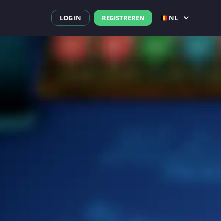
LOG IN
REGISTREREN
NL