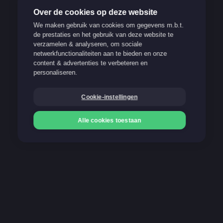
Over de cookies op deze website
We maken gebruik van cookies om gegevens m.b.t.
de prestaties en het gebruik van deze website te
verzamelen & analyseren, om sociale
Verantwoord spelen
netwerkfunctionaliteiten aan te bieden en onze
content & advertenties te verbeteren en
Support
personaliseren.
FAQ
Cookie-instellingen
Blog
Alle cookies toestaan
Onze betaalmethoden
Storten
Storten
Gokken kan verslavend zijn. Stop op tijd!
21+
Meer info op www.stopoptijd.be
100% Belgische and legale website