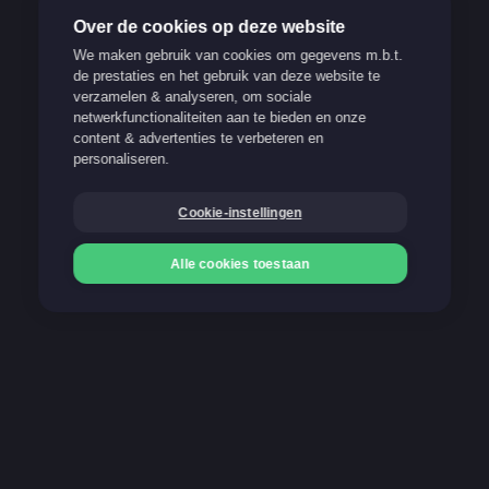
Over de cookies op deze website
We maken gebruik van cookies om gegevens m.b.t.
de prestaties en het gebruik van deze website te
verzamelen & analyseren, om sociale
Verantwoord spelen
netwerkfunctionaliteiten aan te bieden en onze
content & advertenties te verbeteren en
Support
personaliseren.
FAQ
Cookie-instellingen
Blog
Alle cookies toestaan
Onze betaalmethoden
Storten
Storten
Gokken kan verslavend zijn. Stop op tijd!
21+
Meer info op www.stopoptijd.be
100% Belgische and legale website