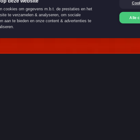
 op deze website
Cook
 cookies om gegevens m.b.t. de prestaties en het
site te verzamelen & analyseren, om sociale
Alle 
ten aan te bieden en onze content & advertenties te
liseren.
casinospel van Novomatic
oluut moet ontdekken op
Monster Casino
,
de online casinosite van België
.
e fruitsymbolen—Hot Cubes biedt je een unieke ervaring met zijn kleurrijke
ke speelzalen in België, met zijn vertrouwde symbolen en authentieke geluid
t doel is simpel: winnende combinaties vormen om prijzen te winnen. Maar 
al voldoende om te beginnen winnen in ons casino!