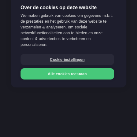
Over de cookies op deze website
We maken gebruik van cookies om gegevens m.b.t.
de prestaties en het gebruik van deze website te
verzamelen & analyseren, om sociale
Verantwoord spelen
netwerkfunctionaliteiten aan te bieden en onze
content & advertenties te verbeteren en
Support
personaliseren.
FAQ
Cookie-instellingen
Blog
Alle cookies toestaan
Onze betaalmethoden
Storten
Storten
Gokken kan verslavend zijn. Stop op tijd!
21+
Meer info op www.stopoptijd.be
100% Belgische and legale website