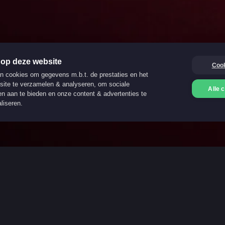
 op deze website
Cook
 cookies om gegevens m.b.t. de prestaties en het
site te verzamelen & analyseren, om sociale
Alle 
ten aan te bieden en onze content & advertenties te
liseren.
Support
F