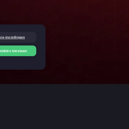
ie-instellingen
cookies toestaan
AQ
Blog
Storten