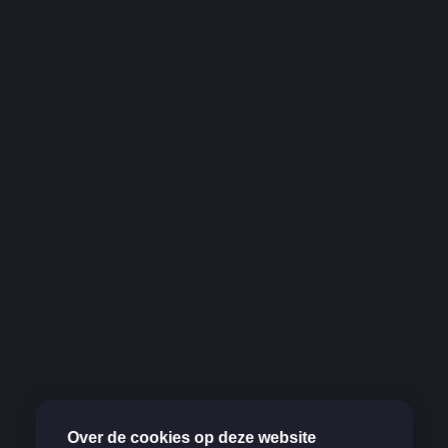
Over de cookies op deze website