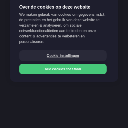
Over de cookies op deze website
We maken gebruik van cookies om gegevens m.b.t.
de prestaties en het gebruik van deze website te
verzamelen & analyseren, om sociale
Verantwoord spelen
netwerkfunctionaliteiten aan te bieden en onze
content & advertenties te verbeteren en
Support
personaliseren.
FAQ
Cookie-instellingen
Blog
Alle cookies toestaan
Onze betaalmethoden
Storten
Storten
Gokken kan verslavend zijn. Stop op tijd!
21+
Meer info op www.stopoptijd.be
100% Belgische and legale website