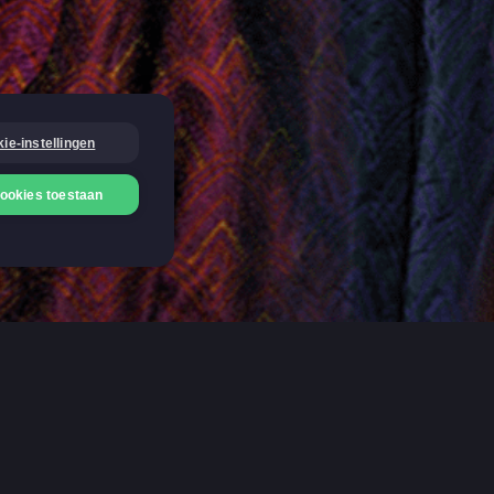
ie-instellingen
cookies toestaan
AQ
Blog
Storten