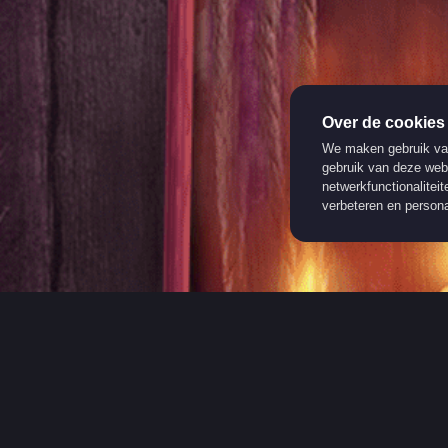
Over de cookies
We maken gebruik van
gebruik van deze web
netwerkfunctionalitei
verbeteren en persona
Verantwoord spelen
Storten
Onze betaalmethoden