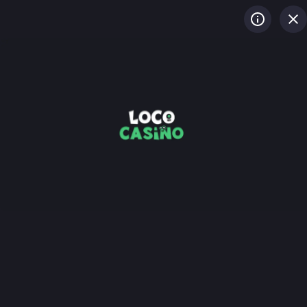
LOG IN
REGISTREREN