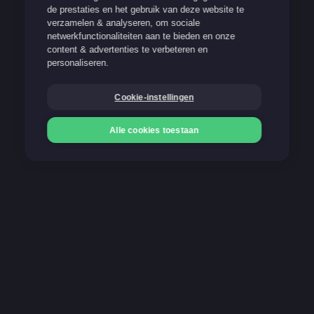
de prestaties en het gebruik van deze website te
verzamelen & analyseren, om sociale
Verantwoord spelen
netwerkfunctionaliteiten aan te bieden en onze
content & advertenties te verbeteren en
Support
personaliseren.
FAQ
Cookie-instellingen
Blog
Alle cookies toestaan
Onze betaalmethoden
Storten
Storten
Gokken kan verslavend zijn. Stop op tijd!
21+
Meer info op www.stopoptijd.be
100% Belgische and legale website