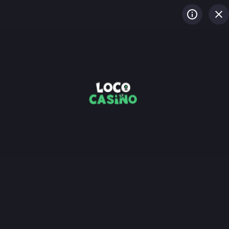
LOG IN
REGISTREREN
Burning 20 Slots Dice van BF
Games: Beleef de spanning in
ons Belgische casino
Op zoek naar een online casino spel dat Ierse folklore combineert met
pure spanning? Burning 20 Slots Dice van BF Games, exclusief bij
Monster Casino
, is dé ideale keuze voor liefhebbers van dice slots.
Deze topgame, ontwikkeld door een meester in casino spellen, biedt
een eenvoudig maar explosief spelverloop met 20 winlijnen.
Bij Monster Casino, het beste Belgische online casino, dompel je jezelf
onder in een levendige sfeer en maak kans op winsten tot 3.000x je
inzet. Of je nu een beginner of een ervaren speler bent bij Belgische
online casino’s, deze
dice game
garandeert plezier bij elke spin!
Burning 20 Slots Dice gratis spelen