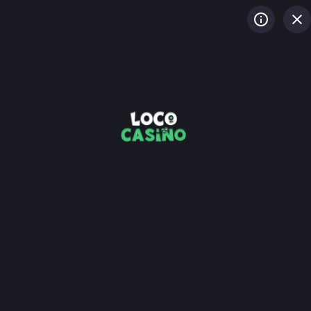
LOG IN
REGISTREREN
The Tipsy Tourist: Beach
Bonanza - Hold & Win, de
Betsoft-gokkast met 20
winlijnen
Zin om even te ontsnappen en te ontspannen op een gokkast? The
Tipsy Tourist: Beach Bonanza - Hold & Win neemt je mee naar een
zonnig strand waar je fijn zand en exotische cocktails vindt.
Beschikbaar op Monster Casino, dit casinospel belooft een
meeslepende ervaring onder de tropische zon. Dus leun achterover
en laat de rollen draaien!
Hoe speel je The Tipsy Tourist: Beach