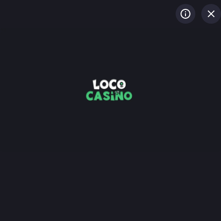
LOGIN
REGISTER