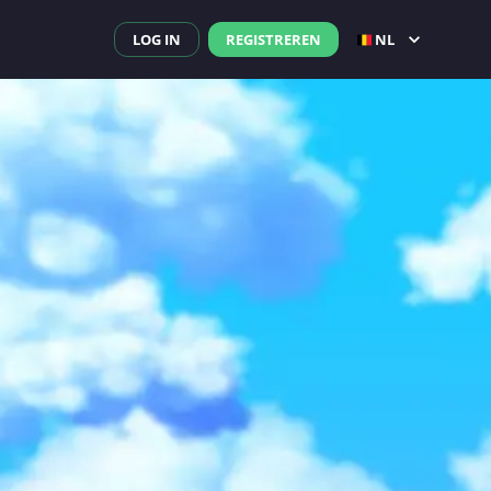
LOG IN
REGISTREREN
NL