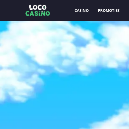
CASINO
PROMOTIES