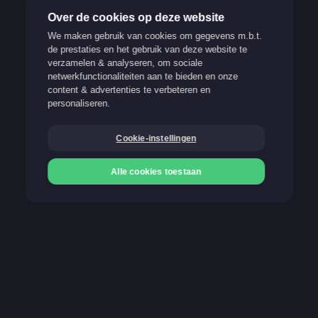
Over de cookies op deze website
We maken gebruik van cookies om gegevens m.b.t.
de prestaties en het gebruik van deze website te
verzamelen & analyseren, om sociale
Verantwoord spelen
netwerkfunctionaliteiten aan te bieden en onze
content & advertenties te verbeteren en
Support
personaliseren.
FAQ
Cookie-instellingen
Blog
Alle cookies toestaan
Onze betaalmethoden
Storten
Storten
Gokken kan verslavend zijn. Stop op tijd!
21+
Meer info op www.stopoptijd.be
100% Belgische and legale website