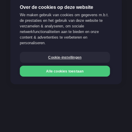
Over de cookies op deze website
We maken gebruik van cookies om gegevens m.b.t.
de prestaties en het gebruik van deze website te
verzamelen & analyseren, om sociale
Verantwoord spelen
netwerkfunctionaliteiten aan te bieden en onze
content & advertenties te verbeteren en
Support
personaliseren.
FAQ
Cookie-instellingen
Blog
Alle cookies toestaan
Onze betaalmethoden
Storten
Storten
Gokken kan verslavend zijn. Stop op tijd!
21+
Meer info op www.stopoptijd.be
100% Belgische and legale website